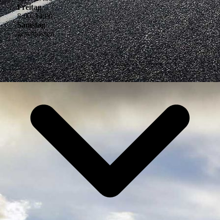
Freitag
8
:
00
–
14
:
00
Samstag
geschlossen