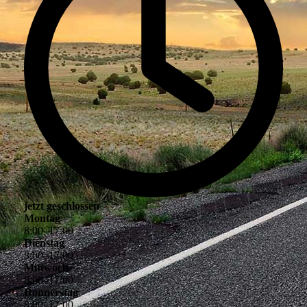
jetzt geschlossen
Montag
8
:
00
–
17
:
00
Dienstag
8
:
00
–
17
:
00
Mittwoch
8
:
00
–
17
:
00
Donnerstag
8
:
00
–
17
:
00